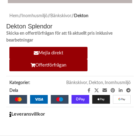
Hem
/
Inomhusmiljö
/
Bänkskivor
/
Dekton
Dekton Splendor
Skicka en offertförfrågan för att få aktuellt pris inklusive
bearbetningar
Mejla direkt
Offertförfrågan
Kategorier:
Bänkskivor
,
Dekton
,
Inomhusmiljö
Dela
Leveransvillkor