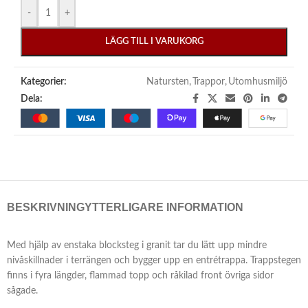
-
+
LÄGG TILL I VARUKORG
Kategorier:
Natursten
,
Trappor
,
Utomhusmiljö
Dela:
BESKRIVNING
YTTERLIGARE INFORMATION
Med hjälp av enstaka blocksteg i granit tar du lätt upp mindre
nivåskillnader i terrängen och bygger upp en entrétrappa. Trappstegen
finns i fyra längder, flammad topp och råkilad front övriga sidor
sågade.