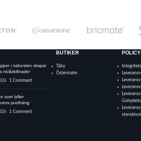
BUTIKER
POLICY
appor i natursten skapar
Täby
Integritet
a nivåskillnader
Östermalm
Leveransvi
Leveransvi
2026
1 Comment
Leveransvi
Leveransvi
n som lyfter
Golvplatt
rens poolhäng
Leveransvi
2026
1 Comment
stenskivo