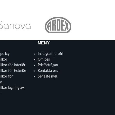
MENY
spolicy
Instagram profil
llkor
Om oss
llkor för Interiör
Prisförfrågan
llkor för Exteriör
Kontakta oss
llkor för
Senaste nytt
or
llkor lagning av
r