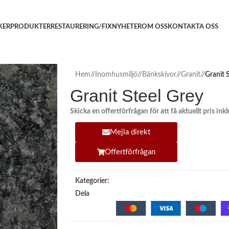
KER
PRODUKTER
RESTAURERING/FIX
NYHETER
OM OSS
KONTAKTA OSS
Hem
/
Inomhusmiljö
/
Bänkskivor
/
Granit
/
Granit 
Granit Steel Grey
Skicka en offertförfrågan för att få aktuellt pris in
Mejla direkt
Offertförfrågan
Kategorier:
Dela