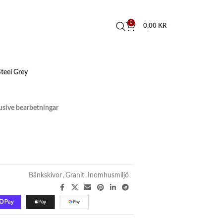
0
0,00
KR
Steel Grey
klusive bearbetningar
Bänkskivor
,
Granit
,
Inomhusmiljö