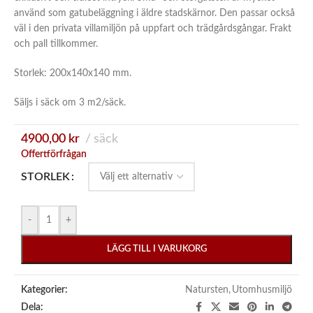
använd som gatubeläggning i äldre stadskärnor. Den passar också
väl i den privata villamiljön på uppfart och trädgårdsgångar. Frakt
och pall tillkommer.
Storlek: 200x140x140 mm.
Säljs i säck om 3 m2/säck.
4900,00
kr
säck
Offertförfrågan
STORLEK
-
+
LÄGG TILL I VARUKORG
Kategorier:
Natursten
,
Utomhusmiljö
Dela: