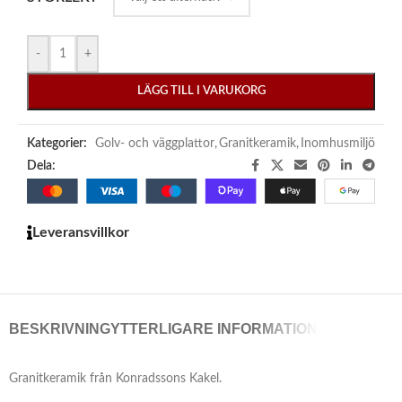
-
+
LÄGG TILL I VARUKORG
Kategorier:
Golv- och väggplattor
,
Granitkeramik
,
Inomhusmiljö
Dela:
Leveransvillkor
BESKRIVNING
YTTERLIGARE INFORMATION
Granitkeramik från Konradssons Kakel.