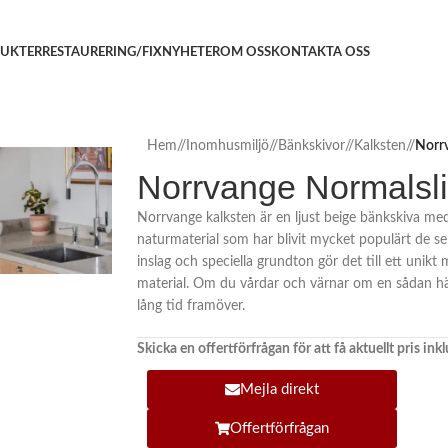
UKTER
RESTAURERING/FIX
NYHETER
OM OSS
KONTAKTA OSS
Hem
/
Inomhusmiljö
/
Bänkskivor
/
Kalksten
/
Norr
Norrvange Normalsl
Norrvange kalksten är en ljust beige bänkskiva med 
naturmaterial som har blivit mycket populärt de sen
inslag och speciella grundton gör det till ett unikt 
material. Om du vårdar och värnar om en sådan här
lång tid framöver.
Skicka en offertförfrågan för att få aktuellt pris in
Mejla direkt
Offertförfrågan