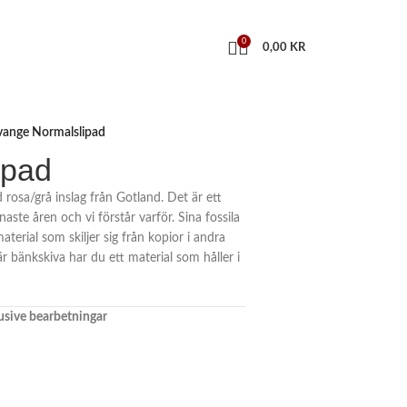
0
0,00
KR
vange Normalslipad
ipad
rosa/grå inslag från Gotland. Det är ett
aste åren och vi förstår varför. Sina fossila
material som skiljer sig från kopior i andra
 bänkskiva har du ett material som håller i
klusive bearbetningar