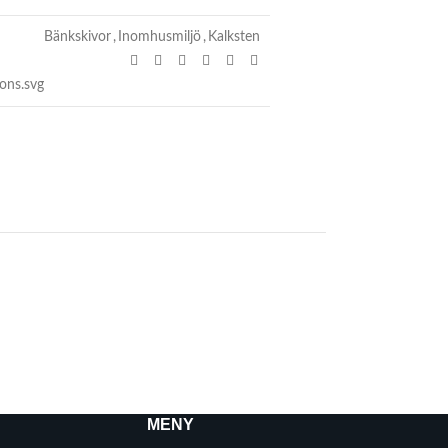
Bänkskivor
,
Inomhusmiljö
,
Kalksten
MENY