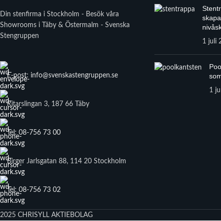
Stent
Din stenfirma i Stockholm - Besök våra
skapa
Showrooms i Täby & Östermalm - Svenska
nivåsk
Stengruppen
1 juli
Poo
E-post: info@svenskastengruppen.se
som
1 ju
Ritarslingan 3, 187 66 Täby
Tel: 08-756 73 00
Birger Jarlsgatan 88, 114 20 Stockholm
Tel: 08-756 73 02
2025 CHRISYLL AKTIEBOLAG