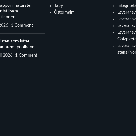
rappor i natursten
Täby
Integritet
r hållbara
Östermalm
Leveransvi
illnader
Leveransvi
 2026
1 Comment
Leveransvi
Leveransvi
Golvplatt
lsten som lyfter
Leveransvi
marens poolhäng
stenskivo
li 2026
1 Comment