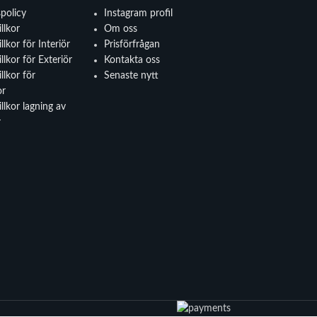
spolicy
Instagram profil
llkor
Om oss
llkor för Interiör
Prisförfrågan
llkor för Exteriör
Kontakta oss
llkor för
Senaste nytt
or
llkor lagning av
r