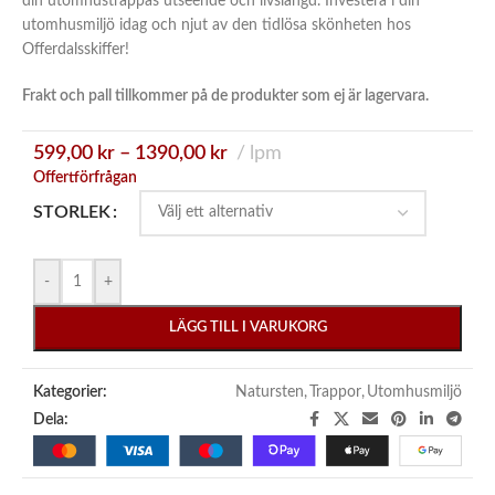
din utomhustrappas utseende och livslängd. Investera i din
utomhusmiljö idag och njut av den tidlösa skönheten hos
Offerdalsskiffer!
Frakt och pall tillkommer på de produkter som ej är lagervara.
599,00
kr
–
1390,00
kr
lpm
Offertförfrågan
STORLEK
-
+
LÄGG TILL I VARUKORG
Kategorier:
Natursten
,
Trappor
,
Utomhusmiljö
Dela: