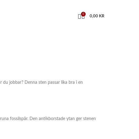
0
0,00
KR
r du jobbar? Denna sten passar lika bra i en
bruna fossilspår. Den antikborstade ytan ger stenen