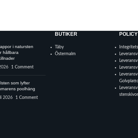
BUTIKER
POLICY
rappor i natursten
Täby
Integritet
r hållbara
Östermalm
Leveransvi
illnader
Leveransvi
 2026
1 Comment
Leveransvi
Leveransvi
Golvplatt
lsten som lyfter
Leveransvi
marens poolhäng
stenskivo
li 2026
1 Comment