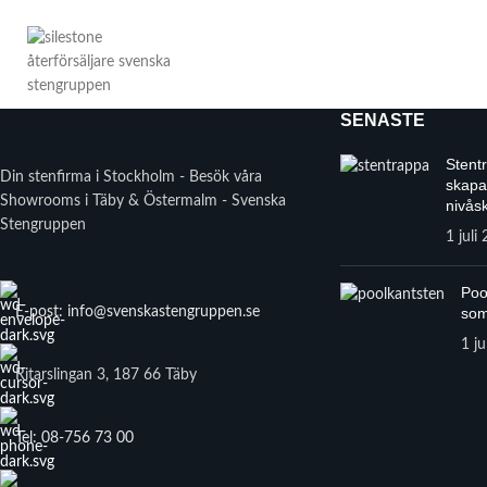
SENASTE
Stent
Din stenfirma i Stockholm - Besök våra
skapa
Showrooms i Täby & Östermalm - Svenska
nivåsk
Stengruppen
1 juli
Poo
E-post: info@svenskastengruppen.se
som
1 ju
Ritarslingan 3, 187 66 Täby
Tel: 08-756 73 00