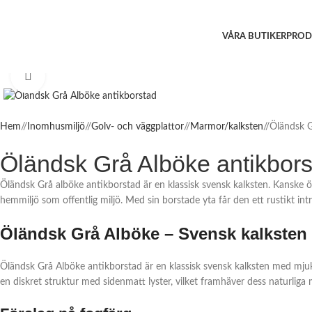
VÅRA BUTIKER
PROD
Click to enlarge
Hem
/
Inomhusmiljö
/
Golv- och väggplattor
/
Marmor/kalksten
/
Öländsk G
Öländsk Grå Alböke antikbors
Öländsk Grå alböke antikborstad är en klassisk svensk kalksten. Kanske ön
hemmiljö som offentlig miljö. Med sin borstade yta får den ett rustikt int
Öländsk Grå Alböke – Svensk kalksten 
Öländsk Grå Alböke antikborstad är en klassisk svensk kalksten med mjuka 
en diskret struktur med sidenmatt lyster, vilket framhäver dess naturliga 