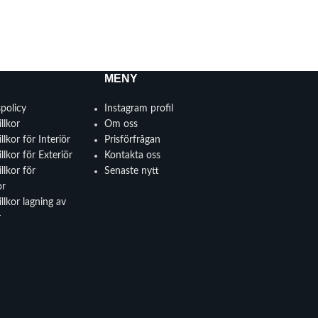
MENY
spolicy
Instagram profil
llkor
Om oss
llkor för Interiör
Prisförfrågan
llkor för Exteriör
Kontakta oss
llkor för
Senaste nytt
or
llkor lagning av
r