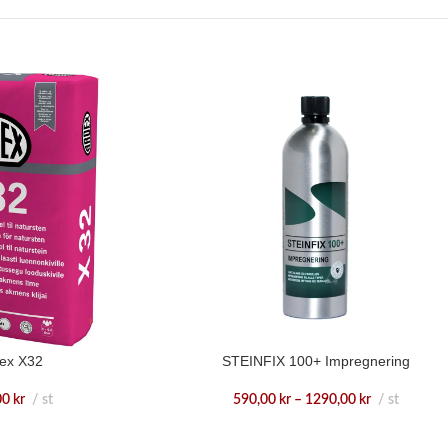
ex X32
STEINFIX 100+ Impregnering
00
kr
st
590,00
kr
–
1290,00
kr
st