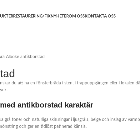
UKTER
RESTAURERING/FIX
NYHETER
OM OSS
KONTAKTA OSS
rå Alböke antikborstad
tad
skar du att ha en fönsterbräda i sten, i trappuppgången eller i lokalen dä
ryck.
med antikborstad karaktär
grå toner och naturliga skiftningar i ljusgrått, beige och inslag av varm
mönstring och ger en tidlöst patinerad känsla.