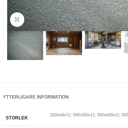
Click to enlarge
YTTERLIGARE INFORMATION
200xfallx12
,
300x300x12
,
300x600x12
,
300
STORLEK