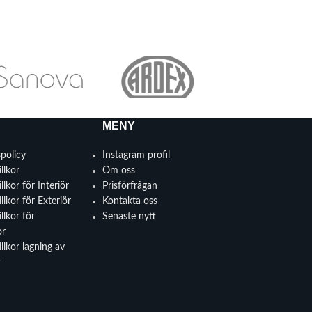
MENY
spolicy
Instagram profil
llkor
Om oss
llkor för Interiör
Prisförfrågan
llkor för Exteriör
Kontakta oss
llkor för
Senaste nytt
or
llkor lagning av
r