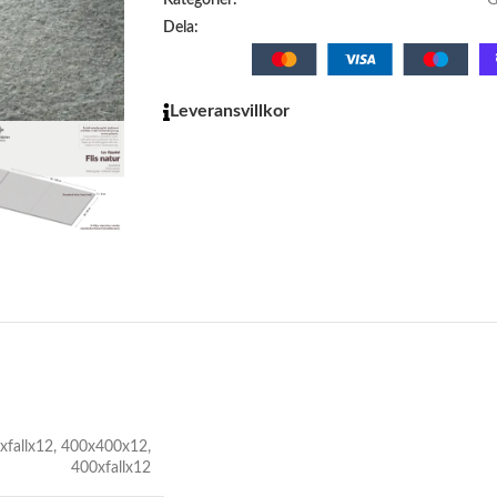
Kategorier:
G
Dela:
Leveransvillkor
xfallx12
,
400x400x12
,
400xfallx12