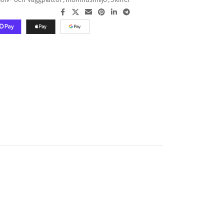
olv- och väggplattor
,
Inomhusmiljö
,
Skiffer