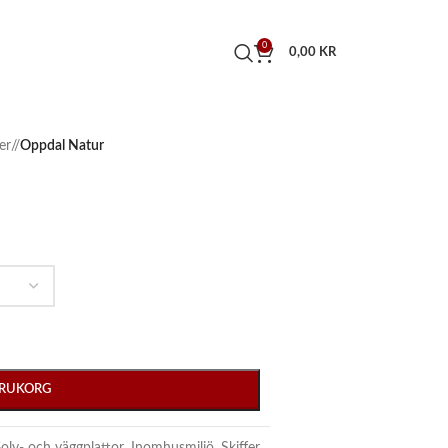
0
0,00
KR
er
/
Oppdal Natur
VARUKORG