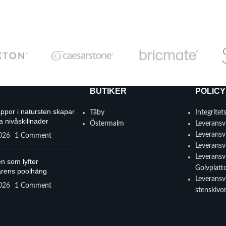
BUTIKER
POLICY
appor i natursten skapar
Täby
Integritet
a nivåskillnader
Östermalm
Leveransvi
Leveransvi
2026
1 Comment
Leveransvi
Leveransvi
n som lyfter
Golvplatt
rens poolhäng
Leveransvi
2026
1 Comment
stenskivo