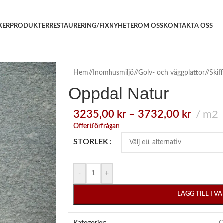
KER
PRODUKTER
RESTAURERING/FIX
NYHETER
OM OSS
KONTAKTA OSS
Hem
/
Inomhusmiljö
/
Golv- och väggplattor
/
Skiff
Oppdal Natur
3235,00
kr
–
3732,00
kr
m2
Offertförfrågan
STORLEK
-
+
LÄGG TILL I 