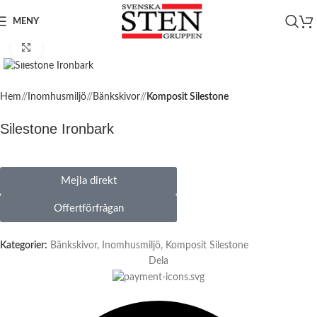
MENY
Click to enlarge
Hem
/
Inomhusmiljö
/
Bänkskivor
/
Komposit Silestone
Silestone Ironbark
Mejla direkt
Offertförfrågan
Kategorier:
Bänkskivor
,
Inomhusmiljö
,
Komposit Silestone
Dela