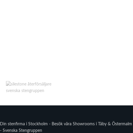
Din stenfirma i Stockholm - Besök våra Showrooms i Täby & Östermalm
- Svenska Stengruppen