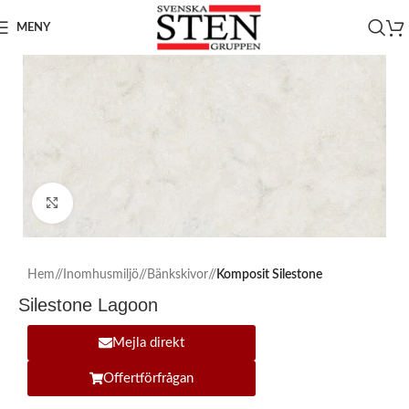
MENY
Click to enlarge
Hem
/
Inomhusmiljö
/
Bänkskivor
/
Komposit Silestone
Silestone Lagoon
Mejla direkt
Offertförfrågan