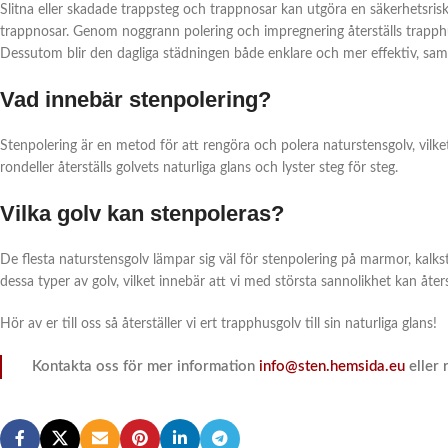
Slitna eller skadade trappsteg och trappnosar kan utgöra en säkerhetsris
trappnosar. Genom noggrann polering och impregnering återställs trapphus
Dessutom blir den dagliga städningen både enklare och mer effektiv, samtid
Vad innebär stenpolering?
Stenpolering är en metod för att rengöra och polera naturstensgolv, vilk
rondeller återställs golvets naturliga glans och lyster steg för steg.
Vilka golv kan stenpoleras?
De flesta naturstensgolv lämpar sig väl för stenpolering på marmor, kalk
dessa typer av golv, vilket innebär att vi med största sannolikhet kan åters
Hör av er till oss så återställer vi ert trapphusgolv till sin naturliga glans!
Kontakta oss för mer information
info@sten.hemsida.eu
eller 