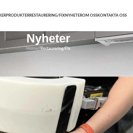
KER
PRODUKTER
RESTAURERING/FIX
NYHETER
OM OSS
KONTAKTA OSS
Nyheter
Home
/
Restaurering/Fix
RERING/FIX
polering trapphus
ruari 2025