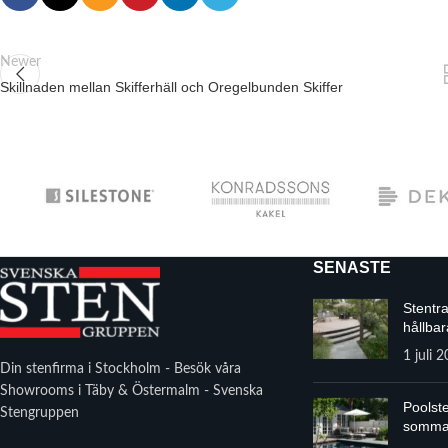
Newer
Skillnaden mellan Skifferhäll och Oregelbunden Skiffer
SENASTE
Stentr
hållbar
1 juli 
Din stenfirma i Stockholm - Besök våra
Showrooms i Täby & Östermalm - Svenska
Poolste
Stengruppen
somma