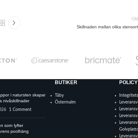
Old
Skillnaden mellan olika stensor
BUTIKER
POLICY
appor i natursten skapar
Täby
Integritet
a nivåskillnader
Östermalm
Leveransvi
Leveransvi
2026
1 Comment
Leveransvi
Leveransvi
n som lyfter
Golvplatt
rens poolhäng
Leveransvi