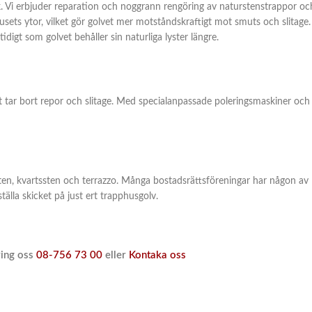
k. Vi erbjuder reparation och noggrann rengöring av naturstenstrappor oc
ets ytor, vilket gör golvet mer motståndskraftigt mot smuts och slitage.
igt som golvet behåller sin naturliga lyster längre.
et tar bort repor och slitage. Med specialanpassade poleringsmaskiner och
sten, kvartssten och terrazzo. Många bostadsrättsföreningar har någon av
tälla skicket på just ert trapphusgolv.
ring oss
08-756 73 00
eller
Kontaka oss