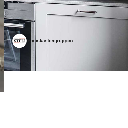
granit smågatsten och
storgatsten
svenskastengruppen