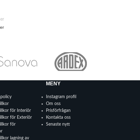
er
ter
MENY
spolicy
Instagram profil
llkor
Om oss
llkor för Interiör
Prisförfrågan
llkor för Exteriör
Kontakta oss
llkor för
Senaste nytt
or
llkor lagning av