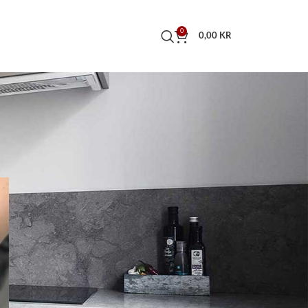
0
0,00
KR
NYA INLÄGG
Stentrappor i natursten skapar
hållbara nivåskillnader
Poolsten som lyfter
sommarens poolhäng
Svensk granit från Bohuslän:
Skillnaden mellan Bohus