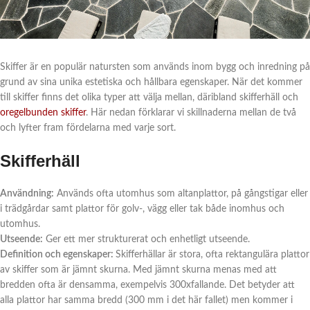
Skiffer är en populär natursten som används inom bygg och inredning på
grund av sina unika estetiska och hållbara egenskaper. När det kommer
till skiffer finns det olika typer att välja mellan, däribland skifferhäll och
oregelbunden skiffer
. Här nedan förklarar vi skillnaderna mellan de två
och lyfter fram fördelarna med varje sort.
Skifferhäll
Användning:
Används ofta utomhus som altanplattor, på gångstigar eller
i trädgårdar samt plattor för golv-, vägg eller tak både inomhus och
utomhus.
Utseende:
Ger ett mer strukturerat och enhetligt utseende.
Definition och egenskaper:
Skifferhällar är stora, ofta rektangulära plattor
av skiffer som är jämnt skurna. Med jämnt skurna menas med att
bredden ofta är densamma, exempelvis 300xfallande. Det betyder att
alla plattor har samma bredd (300 mm i det här fallet) men kommer i