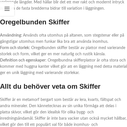
varierande längder. Med hällar blir det ett mer rakt och modernt intryck
även om de fasta bredderna bidrar till variation i läggningen.
Oregelbunden Skiffer
Användning:
Används ofta utomhus på altanen, som stegstenar eller på
gångstigar utomhus men funkar lika bra att använda inomhus.
Form och storlek:
Oregelbunden skiffer består av plattor med varierande
storlek och form, vilket ger en mer naturlig och rustik känsla.
Definition och egenskaper:
Oregelbundna skifferplattor är ofta stora och
kommer med huggna kanter vilket gör att en läggning med detta material
ger en unik läggning med varierande storlekar.
Allt du behöver veta om Skiffer
Skiffer är en metamorf bergart som består av lera, kvarts, fältspat och
andra mineraler. Den kännetecknas av sin unika förmåga att delas i
platta skivor, vilket gör den idealisk för olika bygg- och
inredningsändamål. Skiffer är inte bara vacker utan också mycket hållbar,
vilket gör den till ett populärt val för både inomhus- och