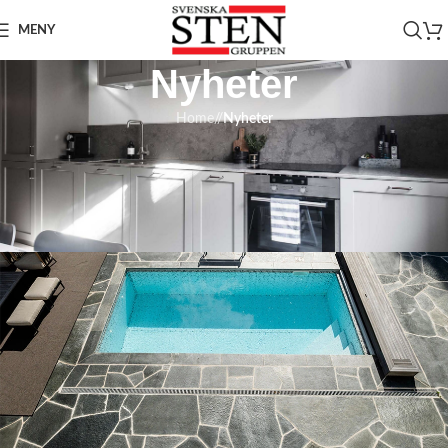
MENY
Nyheter
Home
/
Nyheter
NYHETER
Skillnaden mellan Skifferhäll och
Oregelbunden Skiffer
On 25 februari 2025