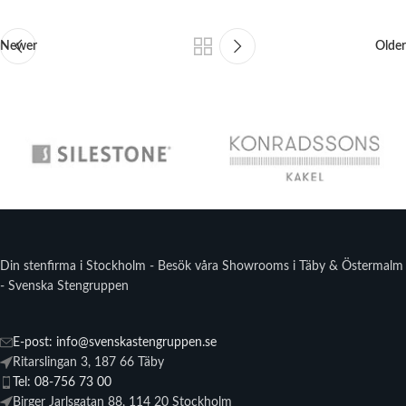
Newer
Older
Din stenfirma i Stockholm - Besök våra Showrooms i Täby & Östermalm
- Svenska Stengruppen
E-post: info@svenskastengruppen.se
Ritarslingan 3, 187 66 Täby
Tel: 08-756 73 00
Birger Jarlsgatan 88, 114 20 Stockholm