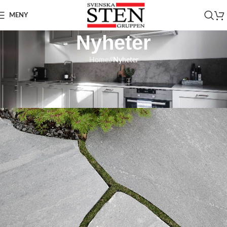
MENY
Nyheter
Home
/
Nyheter
NYHETER
Varför välja naturstenen skiffer?
On 20 mars 2025