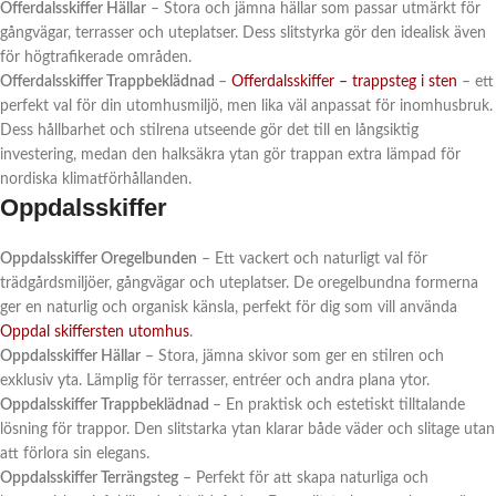
Offerdalsskiffer Hällar
– Stora och jämna hällar som passar utmärkt för
gångvägar, terrasser och uteplatser. Dess slitstyrka gör den idealisk även
för högtrafikerade områden.
Offerdalsskiffer Trappbeklädnad
–
Offerdalsskiffer – trappsteg i sten
– ett
perfekt val för din utomhusmiljö, men lika väl anpassat för inomhusbruk.
Dess hållbarhet och stilrena utseende gör det till en långsiktig
investering, medan den halksäkra ytan gör trappan extra lämpad för
nordiska klimatförhållanden.
Oppdalsskiffer
Oppdalsskiffer Oregelbunden
– Ett vackert och naturligt val för
trädgårdsmiljöer, gångvägar och uteplatser. De oregelbundna formerna
ger en naturlig och organisk känsla, perfekt för dig som vill använda
Oppdal skiffersten utomhus
.
Oppdalsskiffer Hällar
– Stora, jämna skivor som ger en stilren och
exklusiv yta. Lämplig för terrasser, entréer och andra plana ytor.
Oppdalsskiffer Trappbeklädnad
– En praktisk och estetiskt tilltalande
lösning för trappor. Den slitstarka ytan klarar både väder och slitage utan
att förlora sin elegans.
Oppdalsskiffer Terrängsteg
– Perfekt för att skapa naturliga och