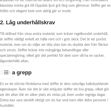
anpassas för att matcha din altans stil och omgivning. Från Offerdalens
klassiska mörka grå till Oppdals ljust grå färg som glimmrar. Skiffer ger en
tidlös och elegant look som aldrig går ur mode.
2. Låg underhållskrav
Till skillnad från vissa andra material, som kräver regelbundet underhåll,
är skiffer väldigt enkelt att hålla rent och i gott skick. Det är ett poröst
material, men om du väljer att täta ytan kan du skydda den från fläckar
och smuts. Skiffer kräver inte mångåriga behandlingar eller
specialrengöring, vilket gör det perfekt för dem som vill ha en vacker,
lågunderhålls altan.
3. Bra grepp
En av de största fördelarna med skiffer är dess naturliga halkskyddande
egenskaper. Även när det är vått erbjuder skiffer ett bra grepp, vilket gör
att din altan blir en säker plats att vistas på, även under regniga dagar.
Detta kan vara särskilt viktigt om du har små barn eller äldre personer i
hushållet.