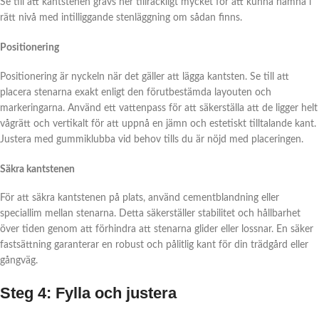
Se till att kantstenen grävs ner tillräckligt mycket för att kunna hamna i
rätt nivå med intilliggande stenläggning om sådan finns.
Positionering
Positionering är nyckeln när det gäller att lägga kantsten. Se till att
placera stenarna exakt enligt den förutbestämda layouten och
markeringarna. Använd ett vattenpass för att säkerställa att de ligger helt
vågrätt och vertikalt för att uppnå en jämn och estetiskt tilltalande kant.
Justera med gummiklubba vid behov tills du är nöjd med placeringen.
Säkra kantstenen
För att säkra kantstenen på plats, använd cementblandning eller
speciallim mellan stenarna. Detta säkerställer stabilitet och hållbarhet
över tiden genom att förhindra att stenarna glider eller lossnar. En säker
fastsättning garanterar en robust och pålitlig kant för din trädgård eller
gångväg.
Steg 4: Fylla och justera