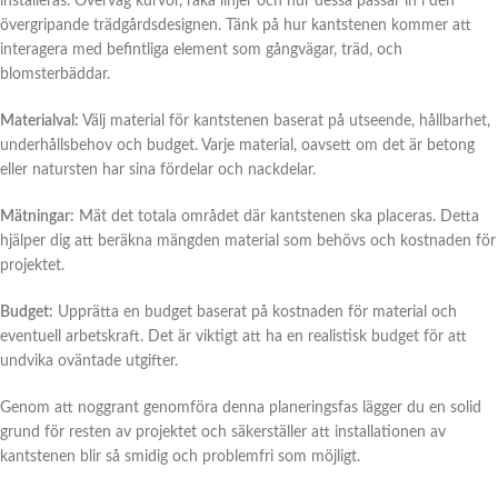
installeras. Överväg kurvor, raka linjer och hur dessa passar in i den
övergripande trädgårdsdesignen. Tänk på hur kantstenen kommer att
interagera med befintliga element som gångvägar, träd, och
blomsterbäddar.
Materialval:
Välj material för kantstenen baserat på utseende, hållbarhet,
underhållsbehov och budget. Varje material, oavsett om det är betong
eller natursten har sina fördelar och nackdelar.
Mätningar:
Mät det totala området där kantstenen ska placeras. Detta
hjälper dig att beräkna mängden material som behövs och kostnaden för
projektet.
Budget:
Upprätta en budget baserat på kostnaden för material och
eventuell arbetskraft. Det är viktigt att ha en realistisk budget för att
undvika oväntade utgifter.
Genom att noggrant genomföra denna planeringsfas lägger du en solid
grund för resten av projektet och säkerställer att installationen av
kantstenen blir så smidig och problemfri som möjligt.