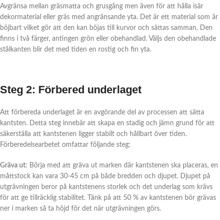
Avgränsa mellan gräsmatta och grusgång men även för att hålla isär
dekormaterial eller gräs med angränsande yta. Det är ett material som är
böjbart vilket gör att den kan böjas till kurvor och sättas samman. Den
finns i två färger, antingen grön eller obehandlad. Väljs den obehandlade
stålkanten blir det med tiden en rostig och fin yta.
Steg 2: Förbered underlaget
Att förbereda underlaget är en avgörande del av processen att sätta
kantsten. Detta steg innebär att skapa en stadig och jämn grund för att
säkerställa att kantstenen ligger stabilt och hållbart över tiden.
Förberedelsearbetet omfattar följande steg:
Gräva ut:
Börja med att gräva ut marken där kantstenen ska placeras, en
måttstock kan vara 30-45 cm på både bredden och djupet. Djupet på
utgrävningen beror på kantstenens storlek och det underlag som krävs
för att ge tillräcklig stabilitet. Tänk på att 50 % av kantstenen bör grävas
ner i marken så ta höjd för det när utgrävningen görs.