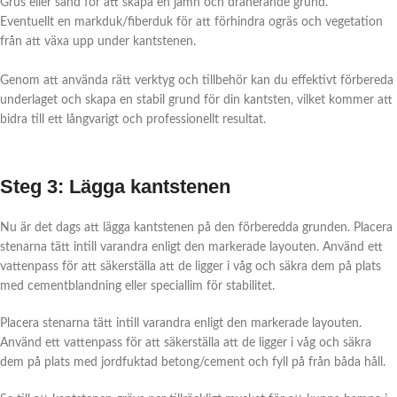
Grus eller sand för att skapa en jämn och dränerande grund.
Eventuellt en markduk/fiberduk för att förhindra ogräs och vegetation
från att växa upp under kantstenen.
Genom att använda rätt verktyg och tillbehör kan du effektivt förbereda
underlaget och skapa en stabil grund för din kantsten, vilket kommer att
bidra till ett långvarigt och professionellt resultat.
Steg 3: Lägga kantstenen
Nu är det dags att lägga kantstenen på den förberedda grunden. Placera
stenarna tätt intill varandra enligt den markerade layouten. Använd ett
vattenpass för att säkerställa att de ligger i våg och säkra dem på plats
med cementblandning eller speciallim för stabilitet.
Placera stenarna tätt intill varandra enligt den markerade layouten.
Använd ett vattenpass för att säkerställa att de ligger i våg och säkra
dem på plats med jordfuktad betong/cement och fyll på från båda håll.