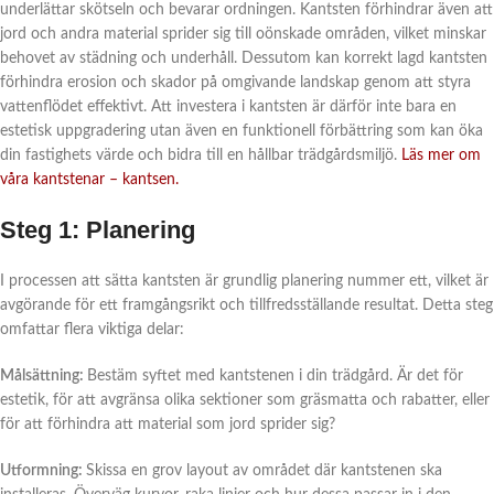
underlättar skötseln och bevarar ordningen. Kantsten förhindrar även att
jord och andra material sprider sig till oönskade områden, vilket minskar
behovet av städning och underhåll. Dessutom kan korrekt lagd kantsten
förhindra erosion och skador på omgivande landskap genom att styra
vattenflödet effektivt. Att investera i kantsten är därför inte bara en
estetisk uppgradering utan även en funktionell förbättring som kan öka
din fastighets värde och bidra till en hållbar trädgårdsmiljö.
Läs mer om
våra kantstenar – kantsen.
Steg 1: Planering
I processen att sätta kantsten är grundlig planering nummer ett, vilket är
avgörande för ett framgångsrikt och tillfredsställande resultat. Detta steg
omfattar flera viktiga delar:
Målsättning:
Bestäm syftet med kantstenen i din trädgård. Är det för
estetik, för att avgränsa olika sektioner som gräsmatta och rabatter, eller
för att förhindra att material som jord sprider sig?
Utformning:
Skissa en grov layout av området där kantstenen ska