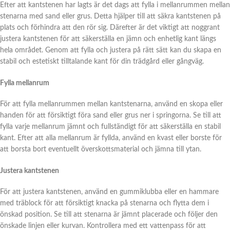
Efter att kantstenen har lagts är det dags att fylla i mellanrummen mellan
stenarna med sand eller grus. Detta hjälper till att säkra kantstenen på
plats och förhindra att den rör sig. Därefter är det viktigt att noggrant
justera kantstenen för att säkerställa en jämn och enhetlig kant längs
hela området. Genom att fylla och justera på rätt sätt kan du skapa en
stabil och estetiskt tilltalande kant för din trädgård eller gångväg.
Fylla mellanrum
För att fylla mellanrummen mellan kantstenarna, använd en skopa eller
handen för att försiktigt föra sand eller grus ner i springorna. Se till att
fylla varje mellanrum jämnt och fullständigt för att säkerställa en stabil
kant. Efter att alla mellanrum är fyllda, använd en kvast eller borste för
att borsta bort eventuellt överskottsmaterial och jämna till ytan.
Justera kantstenen
För att justera kantstenen, använd en gummiklubba eller en hammare
med träblock för att försiktigt knacka på stenarna och flytta dem i
önskad position. Se till att stenarna är jämnt placerade och följer den
önskade linjen eller kurvan. Kontrollera med ett vattenpass för att