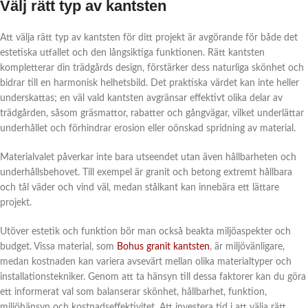
Välj rätt typ av kantsten
Att välja rätt typ av kantsten för ditt projekt är avgörande för både det
estetiska utfallet och den långsiktiga funktionen. Rätt kantsten
kompletterar din trädgårds design, förstärker dess naturliga skönhet och
bidrar till en harmonisk helhetsbild. Det praktiska värdet kan inte heller
underskattas; en väl vald kantsten avgränsar effektivt olika delar av
trädgården, såsom gräsmattor, rabatter och gångvägar, vilket underlättar
underhållet och förhindrar erosion eller oönskad spridning av material.
Materialvalet påverkar inte bara utseendet utan även hållbarheten och
underhållsbehovet. Till exempel är granit och betong extremt hållbara
och tål väder och vind väl, medan stålkant kan innebära ett lättare
projekt.
Utöver estetik och funktion bör man också beakta miljöaspekter och
budget. Vissa material, som
Bohus granit kantsten
, är miljövänligare,
medan kostnaden kan variera avsevärt mellan olika materialtyper och
installationstekniker. Genom att ta hänsyn till dessa faktorer kan du göra
ett informerat val som balanserar skönhet, hållbarhet, funktion,
miljöhänsyn och kostnadseffektivitet. Att investera tid i att välja rätt