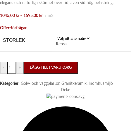
elegans och naturliga skönhet över tid, även vid hög belastning.
1045,00
kr
–
1595,00
kr
m2
Offertförfrågan
STORLEK
Rensa
-
+
LÄGG TILL I VARUKORG
Kategorier:
Golv- och väggplattor
,
Granitkeramik
,
Inomhusmiljö
Dela: