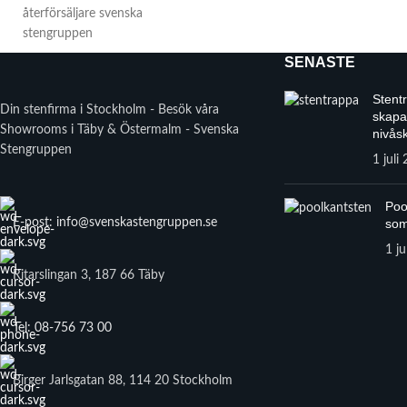
SENASTE
Stent
Din stenfirma i Stockholm - Besök våra
skapa
Showrooms i Täby & Östermalm - Svenska
nivåsk
Stengruppen
1 juli
Poo
E-post: info@svenskastengruppen.se
som
1 ju
Ritarslingan 3, 187 66 Täby
Tel: 08-756 73 00
Birger Jarlsgatan 88, 114 20 Stockholm