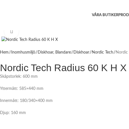
VÅRA BUTIKER
PROD
Click to enlarge
Hem
/
Inomhusmiljö
/
Diskhoar, Blandare
/
Diskhoar
/
Nordic Tech
/
Nordic
Nordic Tech Radius 60 K H X
Skåpstorlek: 600 mm
Yttermått: 585×440 mm
Innermått: 180/340×400 mm
Djup: 160 mm