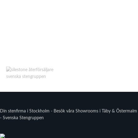
Din stenfirma i Stockholm - Besök våra Showrooms i Täby & Östermalm
- Svenska Stengruppen