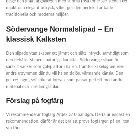
beige och gråa färgpaletten med subtila rosa toner ger stenen ett
mjukt och elegant uttryck, vilket gör den perfekt för både
traditionella och moderna miljöer.
Södervange Normalslipad – En
klassisk Kalksten
Den slipade ytan skapar ett jämnt och slätt intryck, samtidigt som
den behåller stenens naturliga karaktär. Södervange slipad är
särskilt vacker som golvplattor i hallen, framför kakelugnen eller i
andra utrymmen där du vill ha en tidlös, värmande känsla. Den
ger ett lugnt, sofistikerat intryck som passar perfekt med andra
material och inredningsstilar.
Förslag på fogfärg
Vi rekommenderar fogfärg Ardex G10 Sandgrå. Detta är endast en
rekommendation, därför är det bra att prova fogfärgen på en liten
yta först.