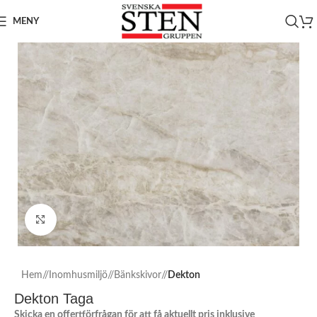
MENY
Click to enlarge
Hem
/
Inomhusmiljö
/
Bänkskivor
/
Dekton
Dekton Taga
Skicka en offertförfrågan för att få aktuellt pris inklusive