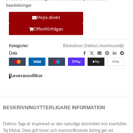
bearbetningar
Mejla direkt
Offertförfrågan
Kategorier:
Bänkskivor
,
Dekton
,
Inomhusmiljö
Dela
Leveransvillkor
BESKRIVNING
YTTERLIGARE INFORMATION
Dekton Taga är inspirerad av den naturliga skönheten hos kvartsiten
Taj Mahal. Dess grå toner och marmorliknande ådring ger ett