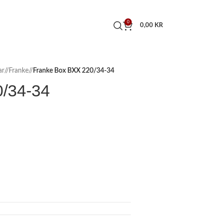
0
0,00
KR
ar
/
Franke
/
Franke Box BXX 220/34-34
/34-34