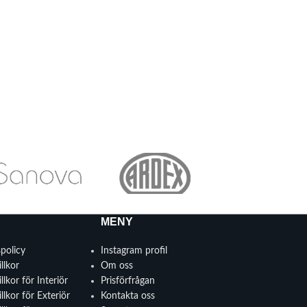
MENY
spolicy
Instagram profil
llkor
Om oss
llkor för Interiör
Prisförfrågan
llkor för Exteriör
Kontakta oss