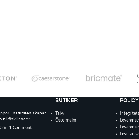
BUTIKER
POLICY
appor i natursten skapar
Täby
Integritet
a nivåskillnader
Östermalm
Leveransvi
Leveransvi
2026
1 Comment
Leveransvi