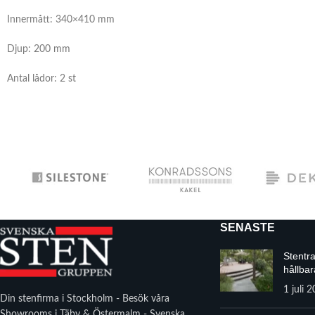
Innermått: 340×410 mm
Djup: 200 mm
Antal lådor: 2 st
SENASTE
Stentr
hållbar
1 juli 
Din stenfirma i Stockholm - Besök våra
Showrooms i Täby & Östermalm - Svenska