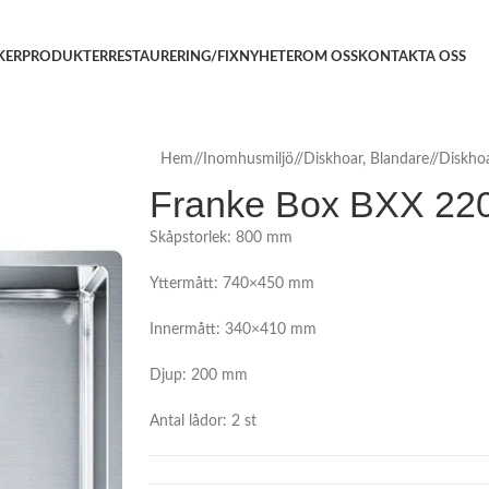
KER
PRODUKTER
RESTAURERING/FIX
NYHETER
OM OSS
KONTAKTA OSS
Hem
/
Inomhusmiljö
/
Diskhoar, Blandare
/
Diskho
Franke Box BXX 220
Skåpstorlek: 800 mm
Yttermått: 740×450 mm
Innermått: 340×410 mm
Djup: 200 mm
Antal lådor: 2 st