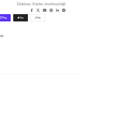
Diskhoar
,
Franke
,
Inomhusmiljö
ror